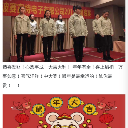
恭喜发财！心想事成！大吉大利！ 年年有余！喜上眉梢！万
事如意！喜气洋洋！中大奖！鼠年是最幸运的！鼠你最
贵！！！