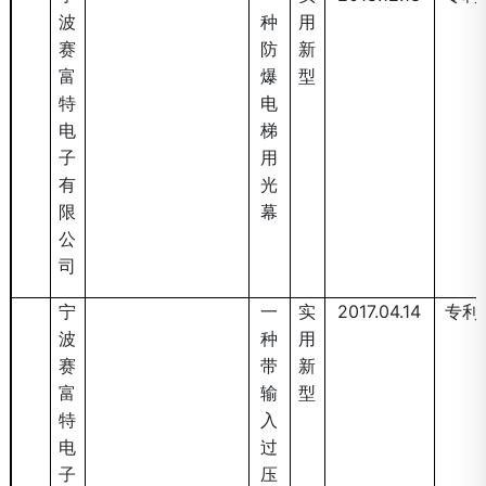
波
种
用
赛
防
新
富
爆
型
特
电
电
梯
子
用
有
光
限
幕
公
司
2017203912431
宁
一
实
2017.04.14
专利
波
种
用
赛
带
新
富
输
型
特
入
电
过
子
压