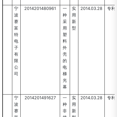
宁
2014201480961
一
实
2014.03.28
专利
波
种
用
赛
采
新
富
用
型
特
塑
电
料
子
外
有
壳
限
的
公
电
司
梯
光
幕
宁
2014201491627
一
实
2014.03.28
专利
波
种
用
赛
非
新