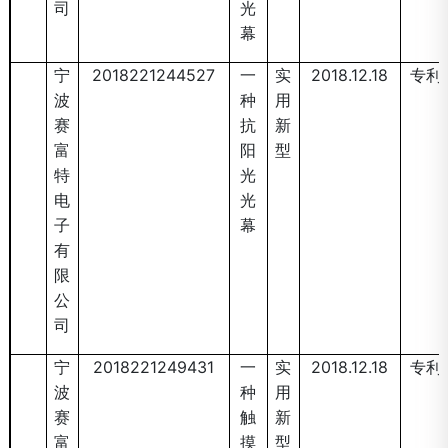
司
光
幕
宁
2018221244527
一
实
2018.12.18
专利
波
种
用
赛
抗
新
富
阳
型
特
光
电
光
子
幕
有
限
公
司
宁
2018221249431
一
实
2018.12.18
专利
波
种
用
赛
触
新
富
摸
型