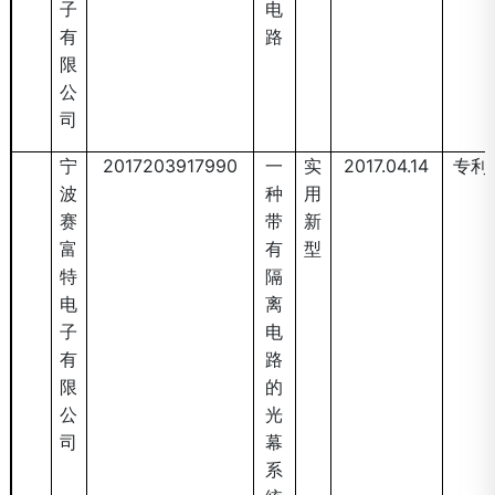
子
电
有
路
限
公
司
宁
2017203917990
一
实
2017.04.14
专利
波
种
用
赛
带
新
富
有
型
特
隔
电
离
子
电
有
路
限
的
公
光
司
幕
系