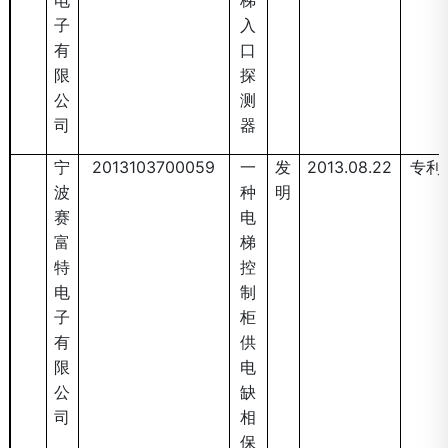
电
梯
子
入
有
口
限
探
公
测
司
器
宁
2013103700059
一
发
2013.08.22
专利
波
种
明
赛
电
富
梯
特
控
电
制
子
柜
有
供
限
电
公
缺
司
相
保