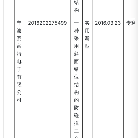
结
构
宁
2016202275499
一
实
2016.03.23
专利
波
种
用
赛
采
新
富
用
型
特
斜
电
面
子
错
有
位
限
结
公
构
司
的
防
碰
撞
二