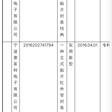
电
贴
子
片
有
封
限
装
公
结
司
构
宁
2016202741794
一
实
2016.04.01
专利
波
种
用
赛
立
新
富
式
型
特
贴
电
片
子
红
有
外
限
管
公
封
司
装