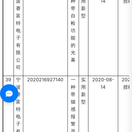
波
种
用
14
授
赛
带
新
富
自
型
特
检
电
功
子
能
有
的
限
光
公
幕
司
39
宁
2020216927140
一
实
2020-08-
2021
波
种
用
14
授
赛
带
新
富
烟
型
特
感
电
报
子
警
有
器