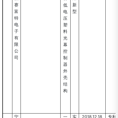
赛
新
低
富
型
电
特
压
电
塑
子
料
有
光
限
幕
公
控
司
制
器
外
壳
结
构
2018221325971
宁
一
实
2018.12.18
专利