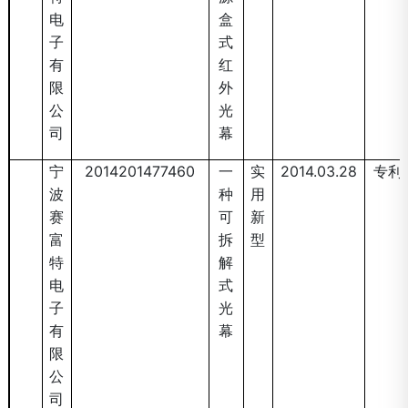
电
盒
子
式
有
红
限
外
公
光
司
幕
宁
2014201477460
一
实
2014.03.28
专利
波
种
用
赛
可
新
富
拆
型
特
解
电
式
子
光
有
幕
限
公
司