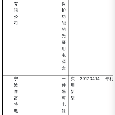
有
保
限
护
公
功
司
能
的
光
幕
用
电
源
盒
2017203912446
宁
一
实
2017.04.14
专利
波
种
用
赛
隔
新
富
离
型
特
电
电
源