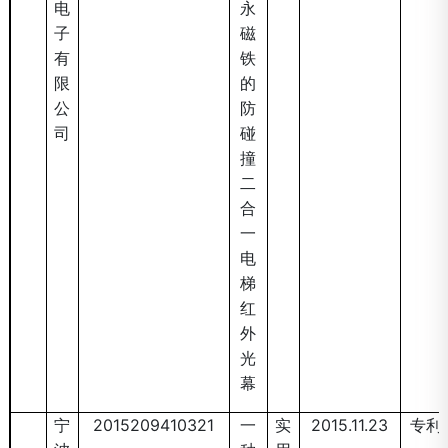
电
永
子
磁
有
铁
限
的
公
防
司
碰
撞
二
合
一
电
梯
红
外
光
幕
宁
2015209410321
一
实
2015.11.23
专利