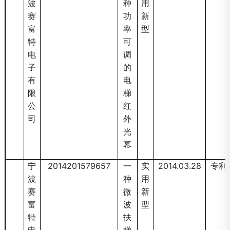
波
种
用
赛
功
新
富
率
型
特
可
电
调
子
的
有
电
限
梯
公
红
司
外
光
幕
宁
2014201579657
一
实
2014.03.28
专利
波
种
用
赛
微
新
富
波
型
特
扶