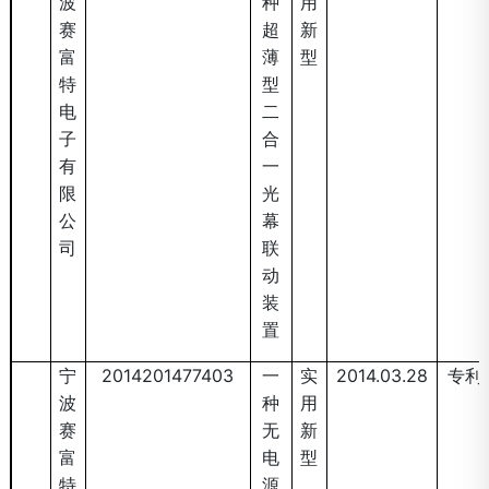
波
种
用
赛
超
新
富
薄
型
特
型
电
二
子
合
有
一
限
光
公
幕
司
联
动
装
置
宁
2014201477403
一
实
2014.03.28
专利
波
种
用
赛
无
新
富
电
型
特
源