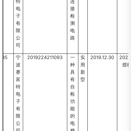
特
连
电
接
子
检
有
测
限
电
公
路
司
35
宁
2019224211093
一
实
2019.12.30
2020
波
种
用
授
赛
具
新
富
有
型
特
自
电
检
子
功
有
能
限
的
公
电
司
梯