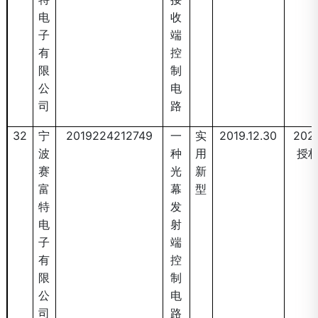
电
收
子
端
有
控
限
制
公
电
司
路
32
宁
2019224212749
一
实
2019.12.30
2020
波
种
用
授
赛
光
新
富
幕
型
特
发
电
射
子
端
有
控
限
制
公
电
司
路