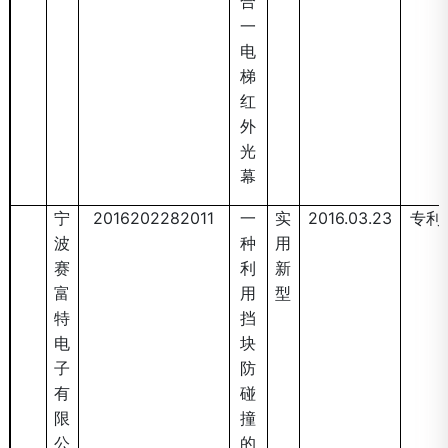
合
一
电
梯
红
外
光
幕
宁
2016202282011
一
实
2016.03.23
专利
波
种
用
赛
利
新
富
用
型
特
挡
电
块
子
防
有
碰
限
撞
公
的