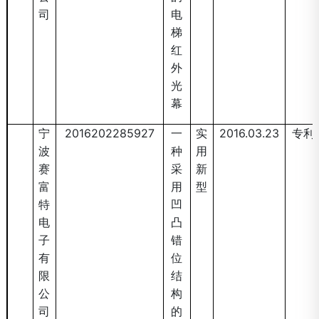
司
电
梯
红
外
光
幕
宁
2016202285927
一
实
2016.03.23
专利
波
种
用
赛
采
新
富
用
型
特
凹
电
凸
子
错
有
位
限
结
公
构
司
的