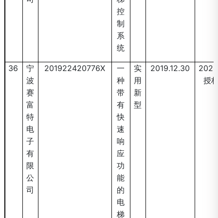
控
制
系
统
36
宁
201922420776X
一
实
2019.12.30
2020
波
种
用
授
赛
带
新
富
有
型
特
快
电
速
子
响
有
应
限
功
公
能
司
的
电
梯