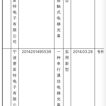
富
接
型
特
触
电
式
子
电
有
梯
限
光
公
幕
司
宁
2014201495539
一
实
2014.03.28
专利
波
种
用
赛
串
新
富
行
型
特
通
电
信
子
电
有
梯
限
光
公
幕