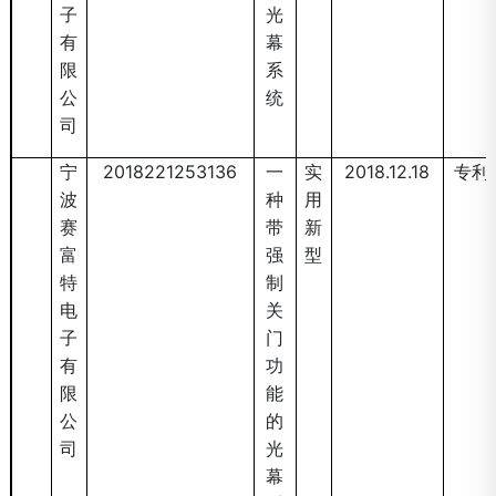
子
光
有
幕
限
系
公
统
司
宁
2018221253136
一
实
2018.12.18
专利
波
种
用
赛
带
新
富
强
型
特
制
电
关
子
门
有
功
限
能
公
的
司
光
幕