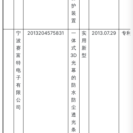
护
装
置
宁
2013204575831
一
实
2013.07.29
专利
波
体
用
赛
式
新
富
3D
型
特
光
电
幕
子
的
有
防
限
水
公
防
司
尘
透
光
条