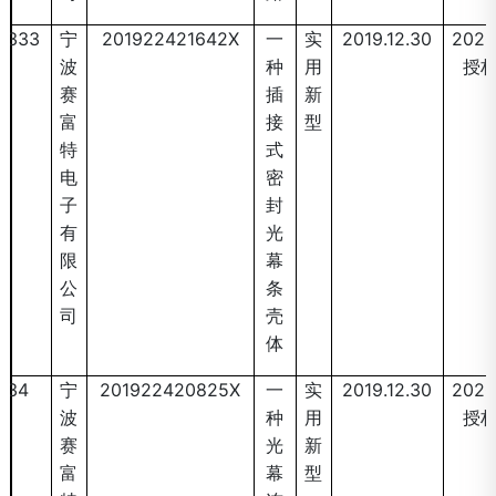
333
宁
201922421642X
一
实
2019.12.30
2020
波
种
用
授
赛
插
新
富
接
型
特
式
电
密
子
封
有
光
限
幕
公
条
司
壳
体
34
宁
201922420825X
一
实
2019.12.30
2020
波
种
用
授
赛
光
新
富
幕
型