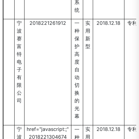
系
统
宁
2018221261912
一
实
2018.12.18
专利
波
种
用
赛
保
新
富
护
型
特
高
电
度
子
自
有
动
限
切
公
换
司
的
光
幕
宁
href="javascript:;"
实
2018.12.18
专利
一
波
2018221304674
用
种