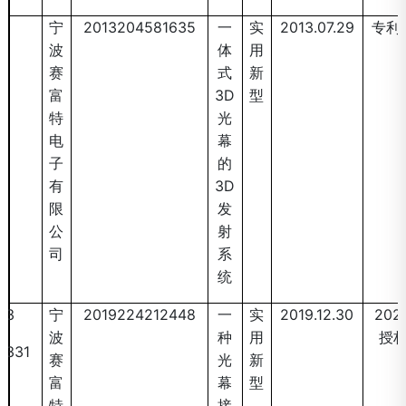
宁
2013204581635
一
实
2013.07.29
专利
波
体
用
赛
式
新
富
3D
型
特
光
电
幕
子
的
有
3D
限
发
公
射
司
系
统
3
宁
2019224212448
一
实
2019.12.30
2020
波
种
用
授
331
赛
光
新
富
幕
型
特
接