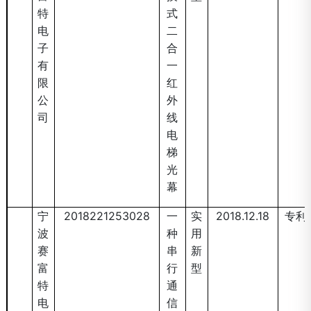
特
式
电
二
子
合
有
一
限
红
公
外
司
线
电
梯
光
幕
宁
2018221253028
一
实
2018.12.18
专利
波
种
用
赛
串
新
富
行
型
特
通
电
信