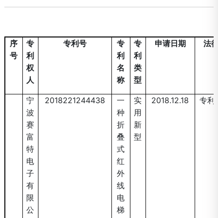
序
专
专利号
专
专
申请日期
法
号
利
利
利
权
名
类
人
称
型
宁
2018221244438
一
实
2018.12.18
专利
波
种
用
赛
折
新
富
叠
型
特
式
电
红
子
外
有
线
限
电
公
梯